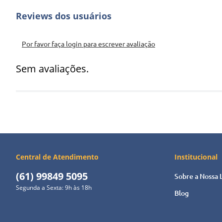
Crianças, jovens e adultos terão no livro "Encantos da Natureza 
conhecimento e nos alegrar, com mensagem positiva nas palavras 
Por favor faça login para escrever avaliação
Sem avaliações.
Central de Atendimento
Institucional
(61) 99849 5095
Sobre a Nossa 
Segunda a Sexta: 9h às 18h
Blog