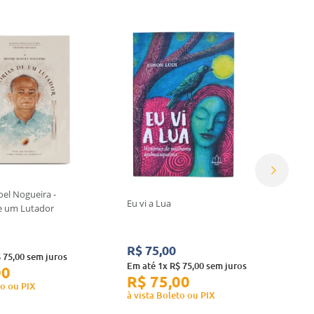
el Nogueira -
Eu vi a Lua
e um Lutador
R$
75
,
00
$
75
,
00
sem juros
Em até
1
x
R$
75
,
00
sem juros
00
R$
75
,
00
to ou PIX
à vista Boleto ou PIX