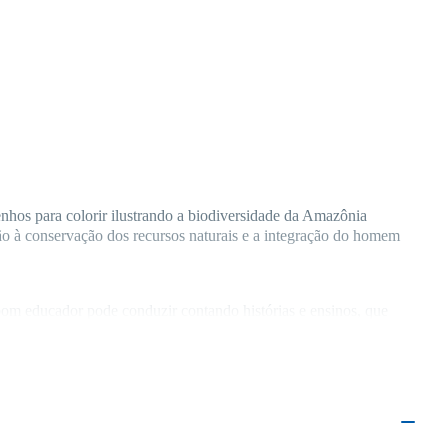
nhos para colorir ilustrando a biodiversidade da Amazônia 
ção à conservação dos recursos naturais e a integração do homem 
m educador pode conduzir contando histórias e ensinos, que 
e os primeiros anos de idade, em especial a partir da idade pré-
meça a pintar dentro da linha dos desenhos, identificando as 
de quatro anos, em especial tendo a orientação e 