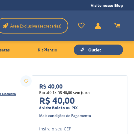
Visite nosso Blog
Área Exclusiva (secretarias)
setas
KitPlantio
Outlet
R$
40
,
00
Em até
1
x
R$
40
,
00
sem juros
o Encanto
R$
40
,
00
à vista Boleto ou PIX
Mais condições de Pagamento
Insira o seu CEP