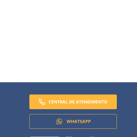
 Uma excelente e inédita obra que vem para enriquecer nosso 
CENTRAL DE ATENDIMENTO
WHATSAPP