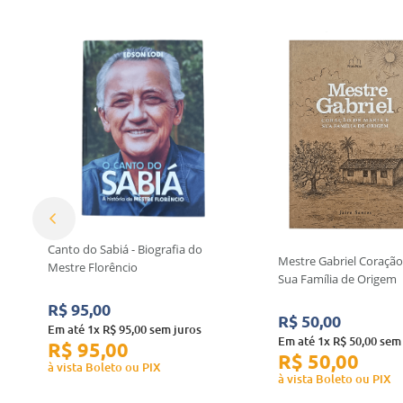
Canto do Sabiá - Biografia do
Mestre Gabriel Coração
Mestre Florêncio
Sua Família de Origem
R$
95
,
00
R$
50
,
00
Em até
1
x
R$
95
,
00
sem juros
Em até
1
x
R$
50
,
00
sem 
R$
95
,
00
R$
50
,
00
à vista Boleto ou PIX
à vista Boleto ou PIX