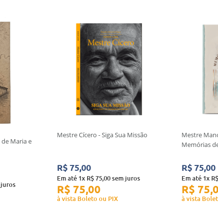
Mestre Cícero - Siga Sua Missão
Mestre Mano
 de Maria e
Memórias d
R$
75
,
00
R$
75
,
00
Em até
1
x
R$
75
,
00
sem juros
Em até
1
x
R
juros
R$
75
,
00
R$
75
,
à vista Boleto ou PIX
à vista Bole