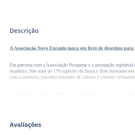
Descrição
A Associação Novo Encanto lança seu livro de desenhos para 
Em parceria com a Associação Prosperar e a orientação espiritual
brasileira. São mais de 170 espécies da fauna e flora ilustradas 
com a natureza, trazendo sementes de valores e virtudes verdadeira
As imagens plantam sementes de encantamento com o mundo natur
poderão enriquecer cada desenho e ampliar a visão das crianças e
O livro traz alguns textos introdutórios com linguagem direcionada
escolar de quatro anos. Conforme destaca a educadora Érica de Al
Avaliações
figuras e respeitando o limite do contorno, pois já tem presente u
acompanhamento de pais ou demais professores, pois o ato de colo