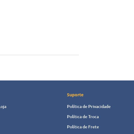
para colorir - Amazônia" um agradável passeio pela floresta amazônica.
e imagens.
Suporte
Loja
Política de Privacidade
Política de Troca
Política de Frete