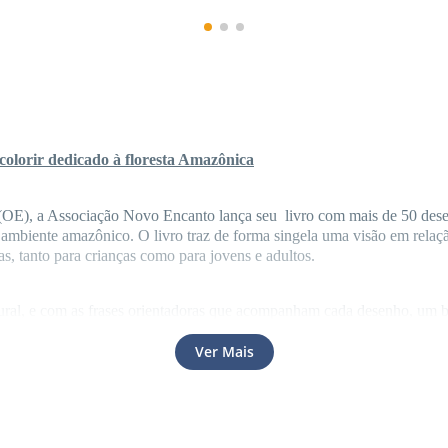
colorir dedicado à floresta Amazônica
 (OE), a Associação Novo Encanto lança seu  livro com mais de 50 dese
em ambiente amazônico. O livro traz de forma singela uma visão em rela
s, tanto para crianças como para jovens e adultos.
al, e com as frases orientadoras que acompanham cada desenho, um bo
 jovens em relação a si mesmas, ao mundo e ao universo.
Ver Mais
 para adolescentes e adultos, mas os desenhos podem ser utilizados desd
meida Bentes Araújo, “normalmente a partir de quatro anos a criança co
ma coordenação motora fina. Mas o livro pode ser utilizado por menores 
rir é um incentivo para desenvolver a coordenação motora fina”.