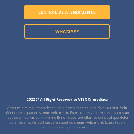
CENTRAL DE ATENDIMENTO
WHATSAPP
2022 @ All Right Reserved to VTEX & Imediata
Amet minim mollit non deserunt ullamco est sit aliqua do amet sint. Velit
officia consequat duis enim velit mollit. Exercitation veniam consequat sunt
nostrud amet. Amet minim mollit non deserunt ullamco est sit aliqua dolor
do amet sint. Velit officia consequat duis enim velit mollit. Exercitation
veniam consequat sunt amet.