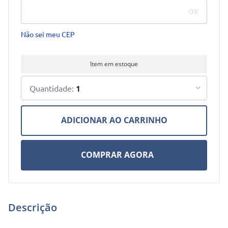
Não sei meu CEP
Item em estoque
1
ADICIONAR AO CARRINHO
COMPRAR AGORA
Em até
1
x
R$
30
,
00
sem juros
R$
30
,
00
à vista Boleto
Descrição
COMPRAR AGORA
ou PIX