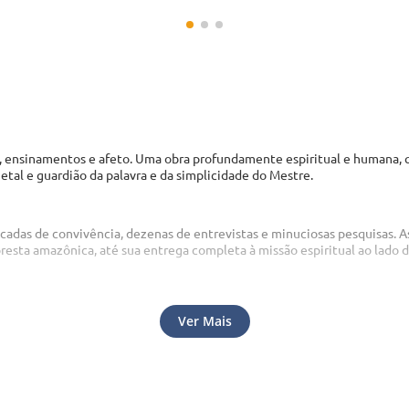
, ensinamentos e afeto. Uma obra profundamente espiritual e humana, qu
etal e guardião da palavra e da simplicidade do Mestre.
décadas de convivência, dezenas de entrevistas e minuciosas pesquisas. 
oresta amazônica, até sua entrega completa à missão espiritual ao lado d
 leitor possa sentir, página por página, a presença viva de um homem q
Ver Mais
Veja as opções de
－
＋