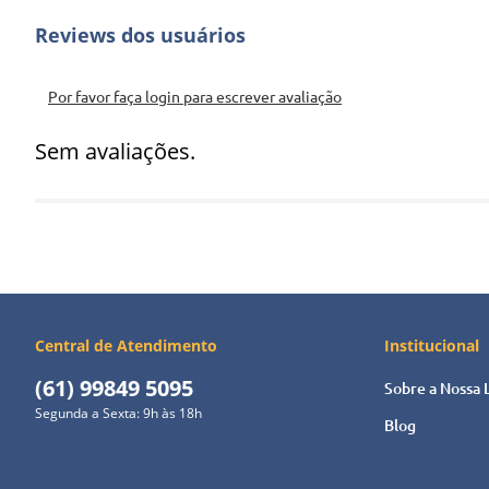
PIX
O que você encontrará neste livro:
Por favor faça login para escrever avaliação
Sem avaliações.
Central de Atendimento
Institucional
(61) 99849 5095
Sobre a Nossa 
Segunda a Sexta: 9h às 18h
Blog