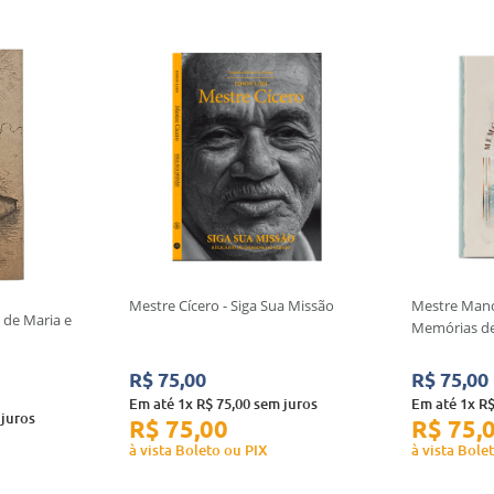
Mestre Cícero - Siga Sua Missão
Mestre Mano
 de Maria e
Memórias d
R$
75
,
00
R$
75
,
00
Em até
1
x
R$
75
,
00
sem juros
Em até
1
x
R
juros
R$
75
,
00
R$
75
,
à vista Boleto ou PIX
à vista Bole