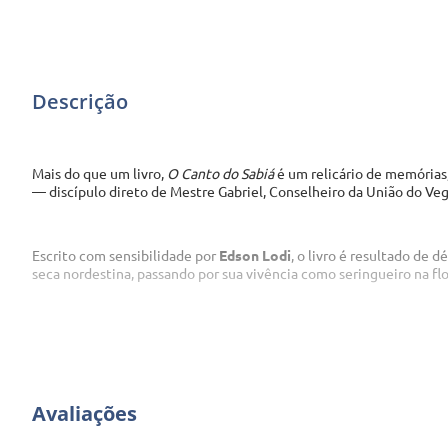
Descrição
Mais do que um livro, 
O Canto do Sabiá
 é um relicário de memórias
— discípulo direto de Mestre Gabriel, Conselheiro da União do Veg
Escrito com sensibilidade por 
Edson Lodi
, o livro é resultado de 
seca nordestina, passando por sua vivência como seringueiro na fl
Este exemplar impresso foi cuidadosamente produzido para que cada
espiritual.
Em até
1
x
R$
95
,
00
sem juros
Avaliações
R$
95
,
00
à vista Boleto ou