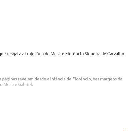
e resgata a trajetória de Mestre Florêncio Siqueira de Carvalho 
As páginas revelam desde a infância de Florêncio, nas margens da 
o Mestre Gabriel.
ue fez da humildade sua maior força e da alegria sua marca 
COMPRAR