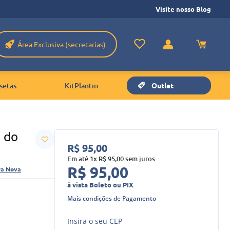
Visite nosso Blog
Área Exclusiva (secretarias)
setas
KitPlantio
Outlet
a do
R$
95
,
00
Em até
1
x
R$
95
,
00
sem juros
R$
95
,
00
ra Nova
à vista Boleto ou PIX
Mais condições de Pagamento
Insira o seu CEP