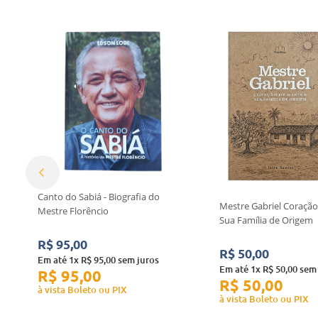
Canto do Sabiá - Biografia do
Mestre Gabriel Coração
Mestre Florêncio
Sua Família de Origem
R$
95
,
00
R$
50
,
00
Em até
1
x
R$
95
,
00
sem juros
Em até
1
x
R$
50
,
00
sem 
R$
95
,
00
R$
50
,
00
à vista Boleto ou PIX
à vista Boleto ou PIX