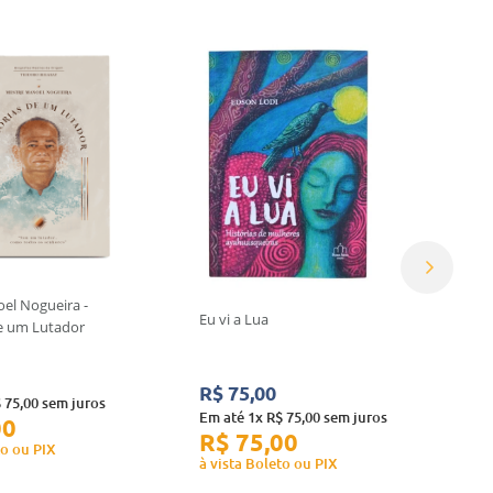
el Nogueira -
Eu vi a Lua
e um Lutador
R$
75
,
00
$
75
,
00
sem juros
Em até
1
x
R$
75
,
00
sem juros
00
R$
75
,
00
to ou PIX
à vista Boleto ou PIX