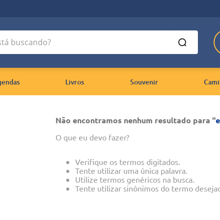
 buscando?
gendas
Livros
Souvenir
Cami
Não encontramos nenhum resultado para "
e
O que eu devo fazer?
Verifique os termos digitados.
Tente utilizar uma única palavra.
Utilize termos genéricos na busca.
Tente utilizar sinônimos do termo deseja