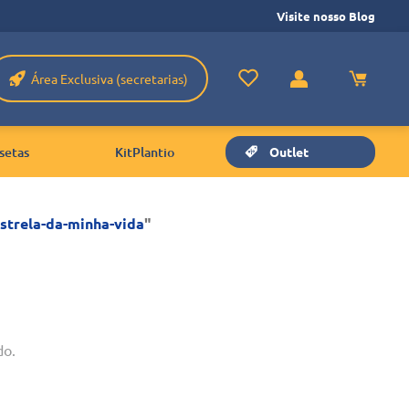
Visite nosso Blog
Área Exclusiva (secretarias)
setas
KitPlantio
Outlet
strela-da-minha-vida
"
do.