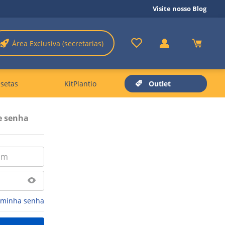
Visite nosso Blog
Área Exclusiva (secretarias)
setas
KitPlantio
Outlet
e senha
 minha senha