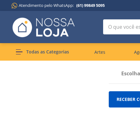
Atendimento pelo WhatsApp:
(61) 99849 5095
O que você est
Todas as Categorias
Artes
Ag
Escolh
RECEBER C