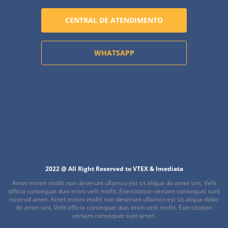
CENTRAL DE ATENDIMENTO
WHATSAPP
2022 @ All Right Reserved to VTEX & Imediata
Amet minim mollit non deserunt ullamco est sit aliqua do amet sint. Velit
officia consequat duis enim velit mollit. Exercitation veniam consequat sunt
nostrud amet. Amet minim mollit non deserunt ullamco est sit aliqua dolor
do amet sint. Velit officia consequat duis enim velit mollit. Exercitation
veniam consequat sunt amet.