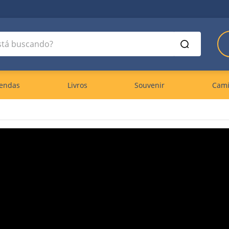
á buscando?
endas
Livros
Souvenir
Cami