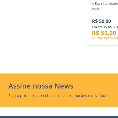
A Espiritualida
Assis
R$
50
,
00
Em até
1
x
R$
50
,
R$
50
,
00
à vista Boleto ou
Assine nossa News
Seja o primeiro a receber nossas promoções e novidades