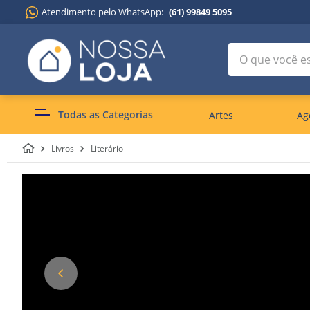
Atendimento pelo WhatsApp:
(61) 99849 5095
O que você est
Todas as Categorias
Artes
Ag
Livros
Literário