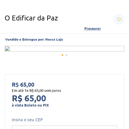
O Edificar da Paz
Prosperar
Vendido e Entregue por:
Nossa Loja
R$
65
,
00
Em até
1
x
R$
65
,
00
sem juros
R$
65
,
00
à vista Boleto ou PIX
Insira o seu CEP