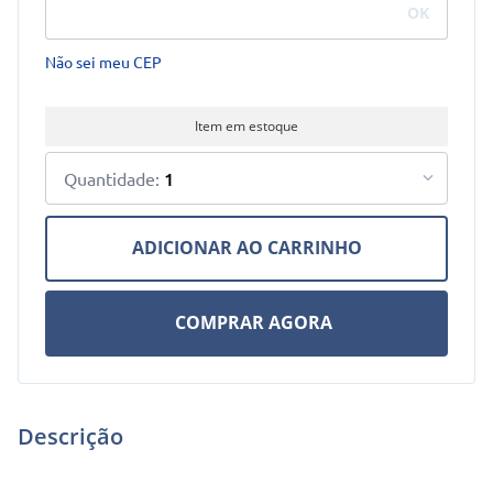
Não sei meu CEP
Item em estoque
1
ADICIONAR AO CARRINHO
COMPRAR AGORA
Em até
1
x
R$
65
,
00
sem juros
R$
65
,
00
à vista Boleto
Descrição
COMPRAR AGORA
ou PIX