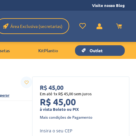
Visite nosso Blog
Área Exclusiva (secretarias)
setas
KitPlantio
Outlet
R$
45
,
00
Em até
1
x
R$
45
,
00
sem juros
perar
R$
45
,
00
à vista Boleto ou PIX
Mais condições de Pagamento
Insira o seu CEP