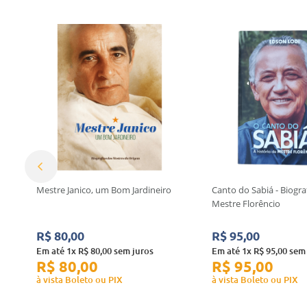
Mestre Janico, um Bom Jardineiro
Canto do Sabiá - Biogra
Mestre Florêncio
R$
80
,
00
R$
95
,
00
Em até
1
x
R$
80
,
00
sem juros
Em até
1
x
R$
95
,
00
sem 
R$
80
,
00
R$
95
,
00
à vista Boleto ou PIX
à vista Boleto ou PIX