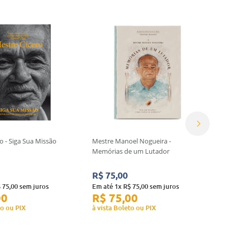
o - Siga Sua Missão
Mestre Manoel Nogueira -
Memórias de um Lutador
R$
75
,
00
$
75
,
00
sem juros
Em até
1
x
R$
75
,
00
sem juros
00
R$
75
,
00
to ou PIX
à vista Boleto ou PIX