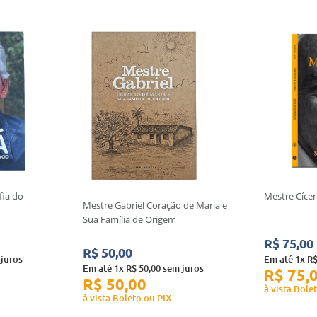
fia do
Mestre Cícer
Mestre Gabriel Coração de Maria e
Sua Família de Origem
R$
75
,
00
R$
50
,
00
juros
Em até
1
x
R
Em até
1
x
R$
50
,
00
sem juros
R$
75
,
R$
50
,
00
à vista Bole
à vista Boleto ou PIX