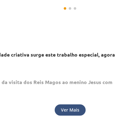
de criativa surge este trabalho especial, agora 
 da visita dos Reis Magos ao menino Jesus com 
e seguir a Estrela do Oriente, num exemplo de 
Ver Mais
próprio é o Caminho, a Verdade e a Vida.
Veja as opções de
a respeito deste acontecimento tão relevante e 
－
＋