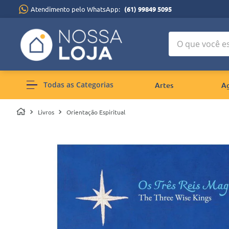
Atendimento pelo WhatsApp:
(61) 99849 5095
O que você está
Todas as Categorias
Artes
A
Livros
Orientação Espiritual