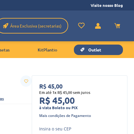
Visite nosso Blog
Área Exclusiva (secretarias)
setas
KitPlantio
Outlet
R$
45
,
00
Em até
1
x
R$
45
,
00
sem juros
R$
45
,
00
ras
à vista Boleto ou PIX
Mais condições de Pagamento
Insira o seu CEP