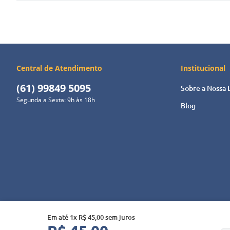
Central de Atendimento
Institucional
(61) 99849 5095
Sobre a Nossa 
Segunda a Sexta: 9h às 18h
Blog
Em até
1
x
R$
45
,
00
sem juros