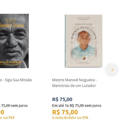
o - Siga Sua Missão
Mestre Manoel Nogueira -
Memórias de um Lutador
R$
75
,
00
$
75
,
00
sem juros
Em até
1
x
R$
75
,
00
sem juros
00
R$
75
,
00
to ou PIX
à vista Boleto ou PIX