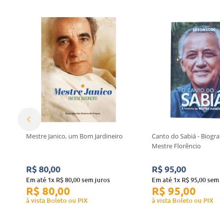
Mestre Janico, um Bom Jardineiro
Canto do Sabiá - Biogra
Mestre Florêncio
R$
80
,
00
R$
95
,
00
Em até
1
x
R$
80
,
00
sem juros
Em até
1
x
R$
95
,
00
sem 
R$
80
,
00
R$
95
,
00
à vista Boleto ou PIX
à vista Boleto ou PIX