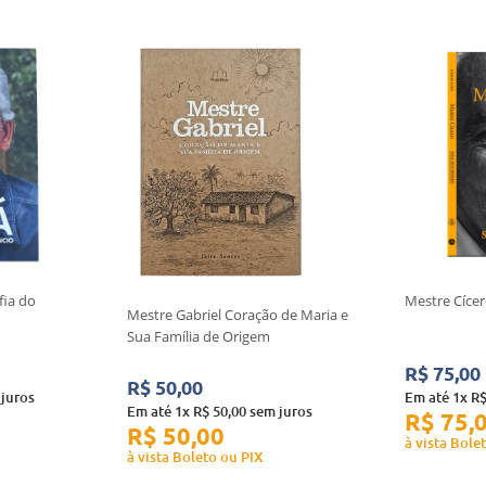
fia do
Mestre Cícer
Mestre Gabriel Coração de Maria e
Sua Família de Origem
R$
75
,
00
R$
50
,
00
juros
Em até
1
x
R
Em até
1
x
R$
50
,
00
sem juros
R$
75
,
R$
50
,
00
à vista Bole
à vista Boleto ou PIX